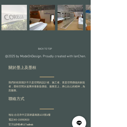
BACK TO TOP
@2025 by ModeOnDesign. Proudly created with IanChen.
關於墨上及墨桓
我們的初衷期許不只是空間的設計者、施工者、更是空間價值的創造
者，墨桓空間永遠秉持著創造價值、服務至上，將心比心的精神，為
您服務。
​聯絡方式
地址:台北市中正區林森南路122號1樓
電話:
02-23582823
​官方LINE:
@117mlbah