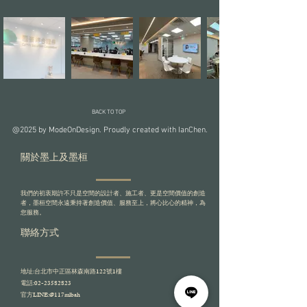
BACK TO TOP
@2025 by ModeOnDesign. Proudly created with IanChen.
關於墨上及墨桓
我們的初衷期許不只是空間的設計者、施工者、更是空間價值的創造
者，墨桓空間永遠秉持著創造價值、服務至上，將心比心的精神，為
您服務。
​聯絡方式
地址:台北市中正區林森南路122號1樓
電話:
02-23582823
​官方LINE:
@117mlbah