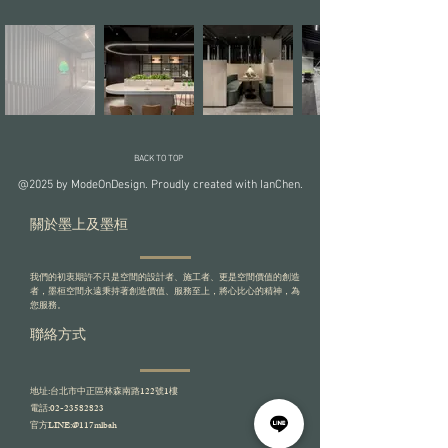
BACK TO TOP
@2025 by ModeOnDesign. Proudly created with IanChen.
關於墨上及墨桓
我們的初衷期許不只是空間的設計者、施工者、更是空間價值的創造
者，墨桓空間永遠秉持著創造價值、服務至上，將心比心的精神，為
您服務。
​聯絡方式
地址:台北市中正區林森南路122號1樓
電話:
02-23582823
​官方LINE:
@117mlbah